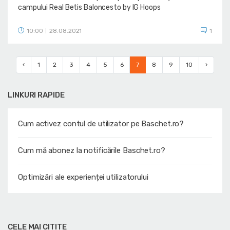
campului Real Betis Baloncesto by IG Hoops
10:00
28.08.2021
1
|
‹
1
2
3
4
5
6
7
8
9
10
›
LINKURI RAPIDE
Cum activez contul de utilizator pe Baschet.ro?
Cum mă abonez la notificările Baschet.ro?
Optimizări ale experienței utilizatorului
CELE MAI CITITE