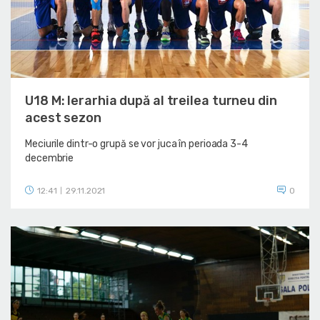
U18 M: Ierarhia după al treilea turneu din
acest sezon
Meciurile dintr-o grupă se vor juca în perioada 3-4
decembrie
12:41
29.11.2021
0
|