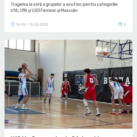
Tragerea la sorți a grupelor a avut loc pentru categoriile
U16, U18 și U20 Feminin și Masculin
15:05
15.02.2022
0
|