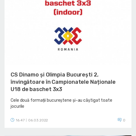
CS Dinamo și Olimpia București 2,
învingătoare în Campionatele Naționale
U18 de baschet 3x3
Cele două formații bucureștene și-au câștigat toate
jocurile
16:47
06.03.2022
0
|