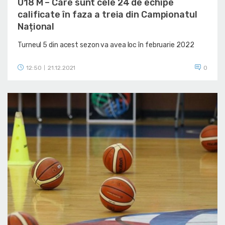
U18 M – Care sunt cele 24 de echipe
calificate în faza a treia din Campionatul
Național
Turneul 5 din acest sezon va avea loc în februarie 2022
12:50
21.12.2021
0
|