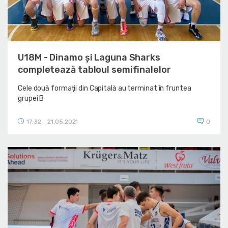
U18M - Dinamo și Laguna Sharks
completează tabloul semifinalelor
Cele două formații din Capitală au terminat în fruntea
grupei B
17:32
21.05.2021
0
|