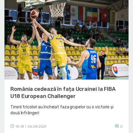
România cedează în fața Ucrainei la FIBA
U18 European Challenger
Tinerii tricolori au încheiat faza grupelor cu o victorie și
două înfrângeri
10:18
06.08.2021
0
|