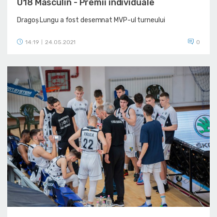
U18 Masculin - Premii individuale
Dragoș Lungu a fost desemnat MVP-ul turneului
14:19
24.05.2021
0
|