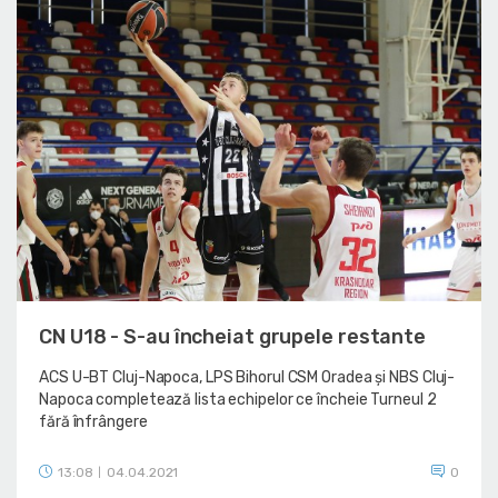
CN U18 - S-au încheiat grupele restante
ACS U-BT Cluj-Napoca, LPS Bihorul CSM Oradea și NBS Cluj-
Napoca completează lista echipelor ce încheie Turneul 2
fără înfrângere
13:08
04.04.2021
0
|