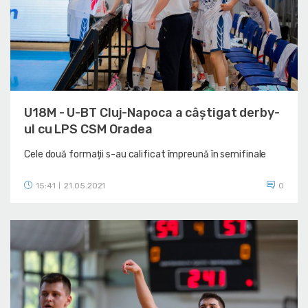
U18M - U-BT Cluj-Napoca a câștigat derby-
ul cu LPS CSM Oradea
Cele două formații s-au calificat împreună în semifinale
15:41
21.05.2021
0
|