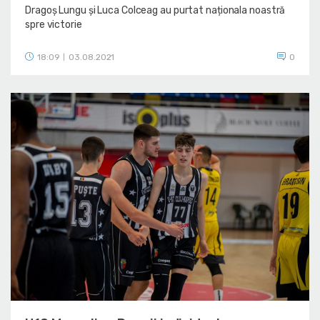
Dragoș Lungu și Luca Colceag au purtat naționala noastră
spre victorie
18:09
03.08.2021
0
|