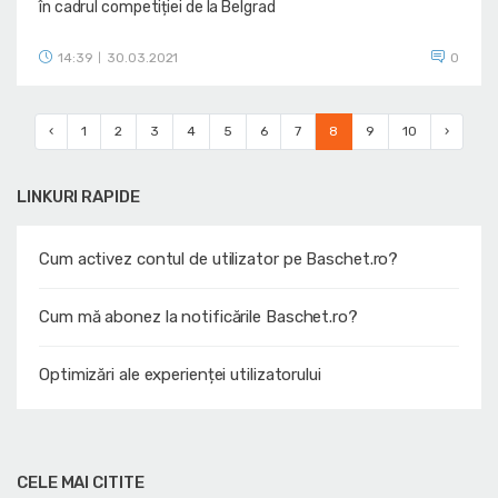
în cadrul competiției de la Belgrad
14:39
30.03.2021
0
|
‹
1
2
3
4
5
6
7
8
9
10
›
LINKURI RAPIDE
Cum activez contul de utilizator pe Baschet.ro?
Cum mă abonez la notificările Baschet.ro?
Optimizări ale experienței utilizatorului
CELE MAI CITITE