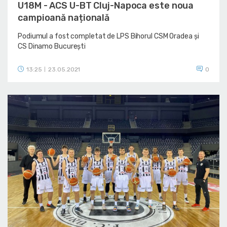
U18M - ACS U-BT Cluj-Napoca este noua
campioană națională
Podiumul a fost completat de LPS Bihorul CSM Oradea și
CS Dinamo București
13:25
23.05.2021
0
|