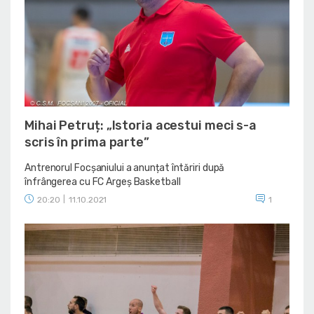
Mihai Petruț: „Istoria acestui meci s-a
scris în prima parte”
Antrenorul Focșaniului a anunțat întăriri după
înfrângerea cu FC Argeș Basketball
20:20
|
11.10.2021
1