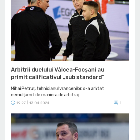
Arbitrii duelului Vâlcea-Focșani au
primit calificativul „sub standard”
Mihai Petruț, tehnicianul vrăncenilor, s-a arătat
nemulțumit de maniera de arbitraj
19:27
|
13.04.2024
1