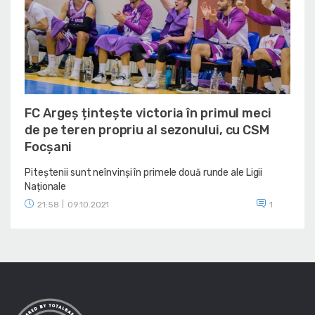
FC Argeș țintește victoria în primul meci
de pe teren propriu al sezonului, cu CSM
Focșani
Piteștenii sunt neînvinși în primele două runde ale Ligii
Naționale
21:58
|
09.10.2021
1