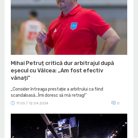
Mihai Petruț critică dur arbitrajul după
eșecul cu Vâlcea: „Am fost efectiv
vânați”
„Consider întreaga prestație a arbitrului ca fiind
scandaloasă...Îmi doresc să mă retrag!”
11:05
|
12.04.2024
0