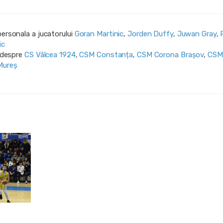
personala a jucatorului
Goran Martinic
,
Jorden Duffy
,
Juwan Gray
,
ic
i despre
CS Vâlcea 1924
,
CSM Constanța
,
CSM Corona Braşov
,
CSM
Mureș