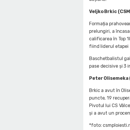
Veljko Brkic (CSM
Formația prahovean
prelungiri, a încas
calificarea în Top 
fiind liderul etapei
Baschetbalistul ga
pase decisive și 3 
Peter Olisemeka 
Brkic a avut în Oli
puncte, 19 recuperă
Pivotul lui CS Vâlce
și a avut un procen
*foto: csmploiesti.