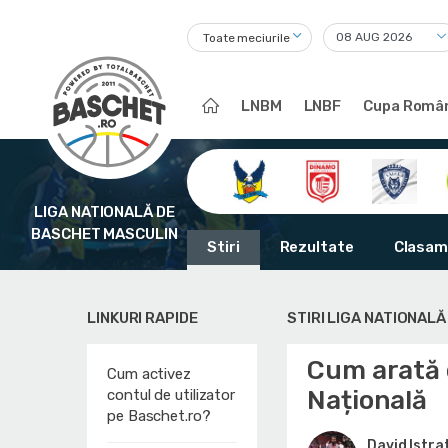
Toate meciurile
LNBM
LNBF
Cupa Român
LIGA NATIONALĂ DE
BASCHET MASCULIN
Stiri
Rezultate
Clasam
LINKURI RAPIDE
STIRI LIGA NATIONAL
Cum arată e
Cum activez
Națională
contul de utilizator
pe Baschet.ro?
David Istra