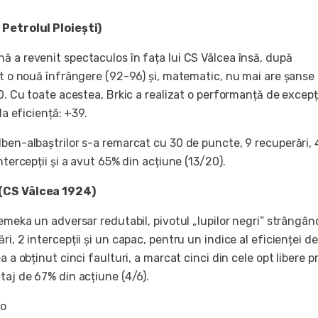
 Petrolul Ploiești)
ă a revenit spectaculos în fața lui CS Vâlcea însă, după
at o nouă înfrângere (92-96) și, matematic, nu mai are șanse 
10. Cu toate acestea, Brkic a realizat o performanță de excepț
 la eficiență: +39.
lben-albaștrilor s-a remarcat cu 30 de puncte, 9 recuperări, 
intercepții și a avut 65% din acțiune (13/20).
(CS Vâlcea 1924)
semeka un adversar redutabil, pivotul „lupilor negri” strângân
ri, 2 intercepții și un capac, pentru un indice al eficienței d
a a obținut cinci faulturi, a marcat cinci din cele opt libere p
taj de 67% din acțiune (4/6).
ro