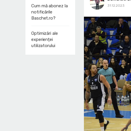
Cum mă abonez la
31.12.2023
notificările
Baschet.ro?
Optimizări ale
experienței
utilizatorului