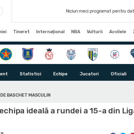
Niciun meci programat pentru dat
iei
Tineret
Internațional
NBA
Vulturii
Acvilele
ent
Statistici
Echipe
Jucatori
Oficiali
Ă DE BASCHET MASCULIN
chipa ideală a rundei a 15-a din Lig
te