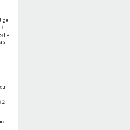
tige
at
ortiv
nță.
 cu
i 2
in