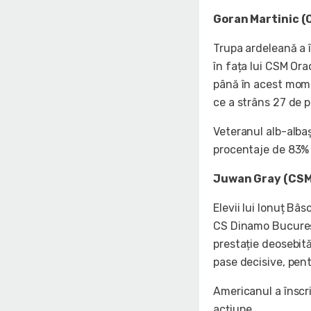
Goran Martinic (
Trupa ardeleană a î
în fața lui CSM Or
până în acest momen
ce a strâns 27 de pu
Veteranul alb-albaș
procentaje de 83% 
Juwan Gray (CSM
Elevii lui Ionuț B
CS Dinamo Bucureșt
prestație deosebită
pase decisive, pent
Americanul a înscr
acțiune.