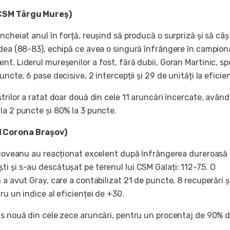
CSM Târgu Mureș)
ncheiat anul în forță, reușind să producă o surpriză și să câș
adea (88-83), echipă ce avea o singură înfrângere în campion
t. Liderul mureșenilor a fost, fără dubii, Goran Martinic, sp
ncte, 6 pase decisive, 2 intercepții și 29 de unități la eficie
trilor a ratat doar două din cele 11 aruncări încercate, având
la 2 puncte și 80% la 3 puncte.
 Corona Brașov)
âscoveanu au reacționat excelent după înfrângerea dureroasă
i și s-au descătușat pe terenul lui CSM Galați: 112-75. O
 a avut Gray, care a contabilizat 21 de puncte, 8 recuperări ș
ru un indice al eficienței de +30.
is nouă din cele zece aruncări, pentru un procentaj de 90% d