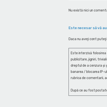
Nu există nici un comenta
Este necesar să vă au
Daca nu aveţi cont puteţi
Este interzisă folosirea
publicitare, jigniri, trivi
dreptul de a cenzura și ş
banarea / blocarea IP-ul
rubrica de comentarii, a
După ce au fost postate