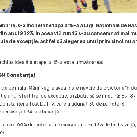
brie, s-a încheiat etapa a 15-a a Ligii Naționale de Ba
 din anul 2023. În această rundă s-au consemnat mai m
uale de excepție, astfel că alegerea unui prim cinci nu a
echipa ideală a etapei a 15-a este următoarea:
SM Constanța)
 de pe malul Mării Negre avea mare nevoie de o victorie în du
ație unui sfert trei de excepție, a izbutit să se impună: 89-87.
 Constanței a fost Duffy, care a adunat 30 de puncte, 6
ecisive și +34 la eficiență.
 avut 64% din interiorul semicercului și 43% de la distanță,
ei.