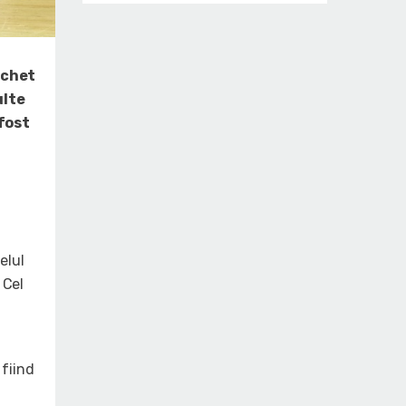
schet
ulte
 fost
elul
 Cel
 fiind