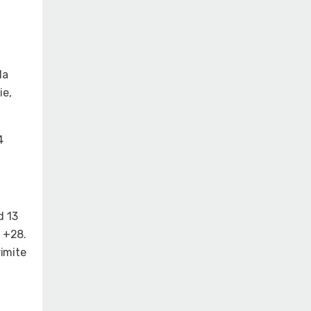
la
ie,
4
d 13
e +28.
rimite