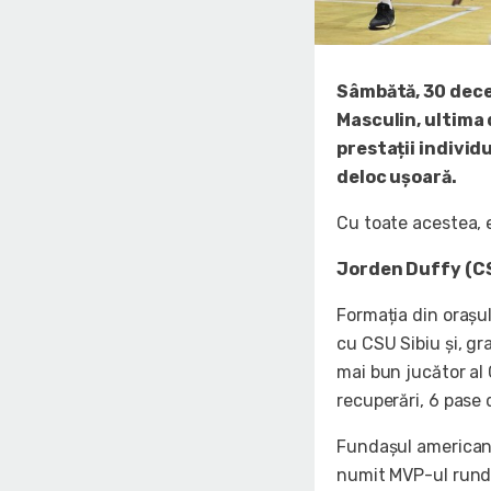
Sâmbătă, 30 decem
Masculin, ultima
prestații individ
deloc ușoară.
Cu toate acestea, 
Jorden Duffy (C
Formația din orașul
cu CSU Sibiu și, gr
mai bun jucător al
recuperări, 6 pase d
Fundașul american a
numit MVP-ul rund