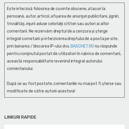
Este interzisă folosirea de cuvinte obscene, atacuri la
persoană, autor, articol, afişarea de anunţuri publicitare, jigniri,
trivialităţi, injurii aduse celorlalţi cititori sau autori ai altor
comentarii. Ne rezervăm dreptul de a cenzura și şterge
integral cometarii și interzicerea dreptului de a posta pe site,
prin banarea / blocarea IP-ului dvs.
BASCHET.RO
nu răspunde
pentru conţinutul postat de utilizatori în rubrica de comentarii,
această responsabilitate revenind integral autorului
comentariului.
După ce au fost postate, comentariile nu mai pot fi șterse sau
modificate de către autorii acestora!
LINKURI RAPIDE