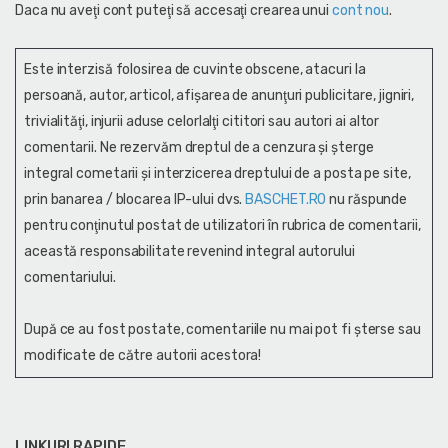
Daca nu aveţi cont puteţi să accesaţi crearea unui
cont nou
.
Este interzisă folosirea de cuvinte obscene, atacuri la
persoană, autor, articol, afişarea de anunţuri publicitare, jigniri,
trivialităţi, injurii aduse celorlalţi cititori sau autori ai altor
comentarii. Ne rezervăm dreptul de a cenzura și şterge
integral cometarii și interzicerea dreptului de a posta pe site,
prin banarea / blocarea IP-ului dvs.
BASCHET.RO
nu răspunde
pentru conţinutul postat de utilizatori în rubrica de comentarii,
această responsabilitate revenind integral autorului
comentariului.
După ce au fost postate, comentariile nu mai pot fi șterse sau
modificate de către autorii acestora!
LINKURI RAPIDE