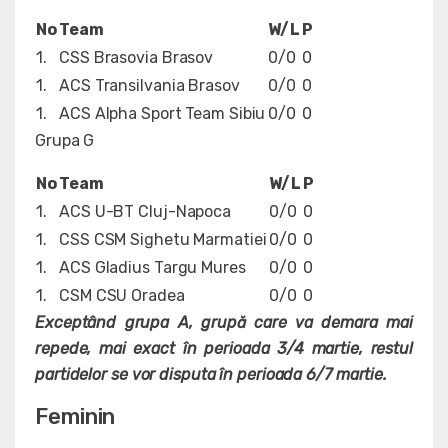
No
Team
W/L
P
1.
CSS Brasovia Brasov
0/0
0
1.
ACS Transilvania Brasov
0/0
0
1.
ACS Alpha Sport Team Sibiu
0/0
0
Grupa G
No
Team
W/L
P
1.
ACS U-BT Cluj-Napoca
0/0
0
1.
CSS CSM Sighetu Marmatiei
0/0
0
1.
ACS Gladius Targu Mures
0/0
0
1.
CSM CSU Oradea
0/0
0
Exceptând grupa A, grupă care va demara mai
repede, mai exact în perioada 3/4 martie, restul
partidelor se vor disputa în perioada 6/7 martie.
Feminin