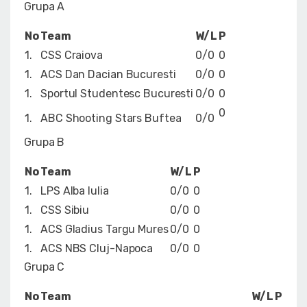
Grupa A
No
Team
W/L
P
1.
CSS Craiova
0/0
0
1.
ACS Dan Dacian Bucuresti
0/0
0
1.
Sportul Studentesc Bucuresti
0/0
0
0
1.
ABC Shooting Stars Buftea
0/0
Grupa B
No
Team
W/L
P
1.
LPS Alba Iulia
0/0
0
1.
CSS Sibiu
0/0
0
1.
ACS Gladius Targu Mures
0/0
0
1.
ACS NBS Cluj-Napoca
0/0
0
Grupa C
No
Team
W/L
P