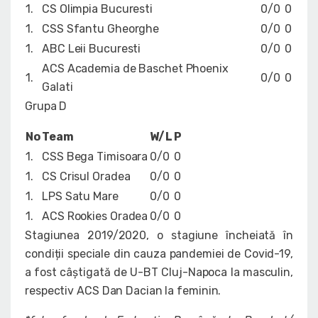
1.
CS Olimpia Bucuresti
0/0
0
1.
CSS Sfantu Gheorghe
0/0
0
1.
ABC Leii Bucuresti
0/0
0
ACS Academia de Baschet Phoenix
1.
0/0
0
Galati
Grupa D
No
Team
W/L
P
1.
CSS Bega Timisoara
0/0
0
1.
CS Crisul Oradea
0/0
0
1.
LPS Satu Mare
0/0
0
1.
ACS Rookies Oradea
0/0
0
Stagiunea 2019/2020, o stagiune încheiată în
condiții speciale din cauza pandemiei de Covid-19,
a fost câștigată de U-BT Cluj-Napoca la masculin,
respectiv ACS Dan Dacian la feminin.