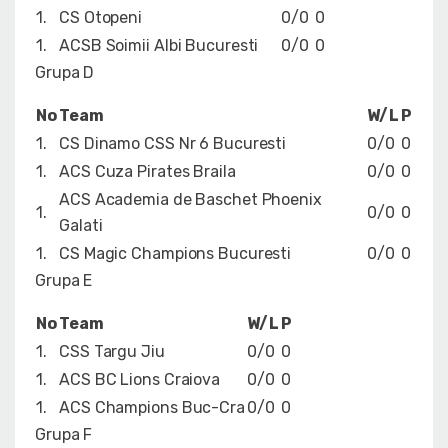
1.
CS Otopeni
0/0
0
1.
ACSB Soimii Albi Bucuresti
0/0
0
Grupa D
No
Team
W/L
P
1.
CS Dinamo CSS Nr 6 Bucuresti
0/0
0
1.
ACS Cuza Pirates Braila
0/0
0
ACS Academia de Baschet Phoenix
1.
0/0
0
Galati
1.
CS Magic Champions Bucuresti
0/0
0
Grupa E
No
Team
W/L
P
1.
CSS Targu Jiu
0/0
0
1.
ACS BC Lions Craiova
0/0
0
1.
ACS Champions Buc-Cra
0/0
0
Grupa F