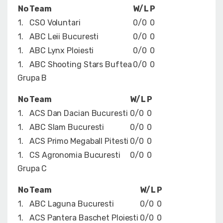
No
Team
W/L
P
1.
CSO Voluntari
0/0
0
1.
ABC Leii Bucuresti
0/0
0
1.
ABC Lynx Ploiesti
0/0
0
1.
ABC Shooting Stars Buftea
0/0
0
Grupa B
No
Team
W/L
P
1.
ACS Dan Dacian Bucuresti
0/0
0
1.
ABC Slam Bucuresti
0/0
0
1.
ACS Primo Megaball Pitesti
0/0
0
1.
CS Agronomia Bucuresti
0/0
0
Grupa C
No
Team
W/L
P
1.
ABC Laguna Bucuresti
0/0
0
1.
ACS Pantera Baschet Ploiesti
0/0
0