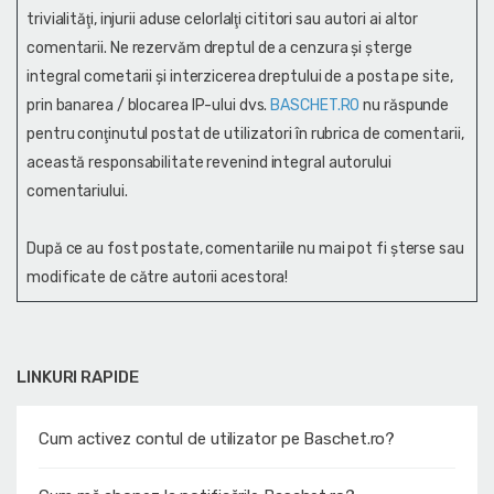
trivialităţi, injurii aduse celorlalţi cititori sau autori ai altor
comentarii. Ne rezervăm dreptul de a cenzura și şterge
integral cometarii și interzicerea dreptului de a posta pe site,
prin banarea / blocarea IP-ului dvs.
BASCHET.RO
nu răspunde
pentru conţinutul postat de utilizatori în rubrica de comentarii,
această responsabilitate revenind integral autorului
comentariului.
După ce au fost postate, comentariile nu mai pot fi șterse sau
modificate de către autorii acestora!
LINKURI RAPIDE
Cum activez contul de utilizator pe Baschet.ro?