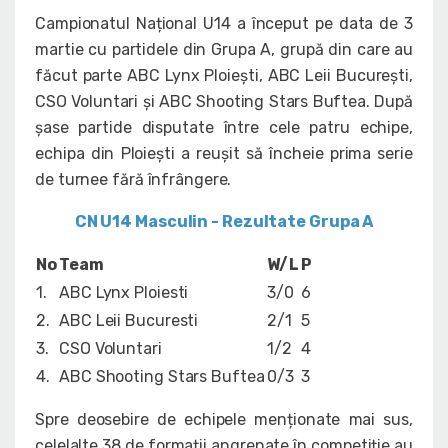
Campionatul Național U14 a început pe data de 3
martie cu partidele din Grupa A, grupă din care au
făcut parte ABC Lynx Ploiești, ABC Leii București,
CSO Voluntari și ABC Shooting Stars Buftea. După
șase partide disputate între cele patru echipe,
echipa din Ploiești a reușit să încheie prima serie
de turnee fără înfrângere.
CN U14 Masculin - Rezultate Grupa A
No
Team
W/L
P
1.
ABC Lynx Ploiesti
3/0
6
2.
ABC Leii Bucuresti
2/1
5
3.
CSO Voluntari
1/2
4
4.
ABC Shooting Stars Buftea
0/3
3
Spre deosebire de echipele menționate mai sus,
celelalte 38 de formații angrenate în competiție au