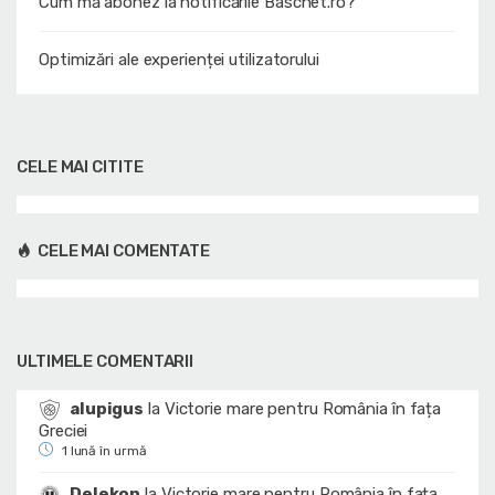
Cum mă abonez la notificările Baschet.ro?
Optimizări ale experienței utilizatorului
CELE MAI CITITE
CELE MAI COMENTATE
ULTIMELE COMENTARII
alupigus
la
Victorie mare pentru România în fața
Greciei
1 lună în urmă
Delekon
la
Victorie mare pentru România în fața