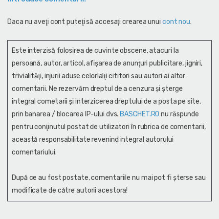
Daca nu aveţi cont puteţi să accesaţi crearea unui
cont nou
.
Este interzisă folosirea de cuvinte obscene, atacuri la
persoană, autor, articol, afişarea de anunţuri publicitare, jigniri,
trivialităţi, injurii aduse celorlalţi cititori sau autori ai altor
comentarii. Ne rezervăm dreptul de a cenzura și şterge
integral cometarii și interzicerea dreptului de a posta pe site,
prin banarea / blocarea IP-ului dvs.
BASCHET.RO
nu răspunde
pentru conţinutul postat de utilizatori în rubrica de comentarii,
această responsabilitate revenind integral autorului
comentariului.
După ce au fost postate, comentariile nu mai pot fi șterse sau
modificate de către autorii acestora!