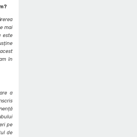
um?
ărerea
pe mai
a este
usține
 acest
eam în
are a
nscris
nență
ubului
eri pe
tul de