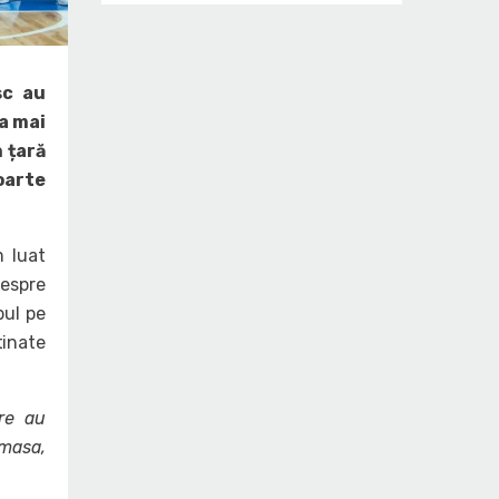
sc au
a mai
 țară
oarte
m luat
despre
bul pe
tinate
are au
 masa,