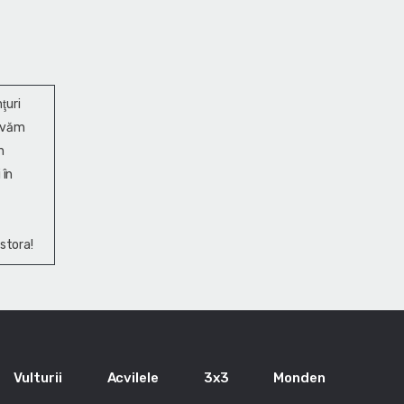
ţuri
ervăm
n
 în
stora!
Vulturii
Acvilele
3x3
Monden