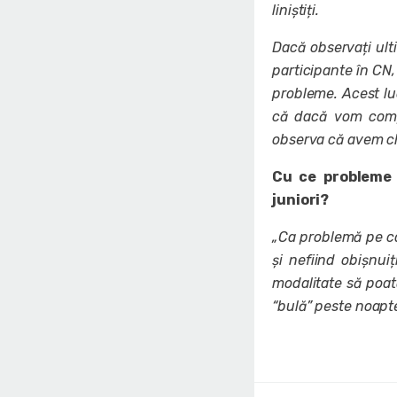
liniștiți.
Dacă observați ult
participante în CN,
probleme. Acest lu
că dacă vom comp
observa că avem che
Cu ce probleme 
juniori?
„Ca problemă pe car
și nefiind obișnu
modalitate să poată
“bulă” peste noapte