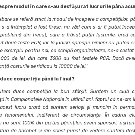
despre modul în care s-au desfășurat lucrurile până ac
bare se referă strict la modul de începere a competițiilor, p
 s-a întâmplat a fost firesc, nu văd cum s-ar fi putut înce
roblemă din trecut, care a frânat puțin lucrurile, cred c
ut două teste PCR, iar la juniori aproape nimeni nu putea s
 De exemplu pentru noi, ca echipă organizatoare, ne-a costat
6000 de lei, din care 3200 au fost testele PCR. Dacă av
nță costurile se ridicau la 10000 de lei.”
 duce competiția până la final?
putem duce competiția la bun sfârșit. Suntem un club c
 în Campionatele Naționale în ultimii ani, faptul că ne-am î
acest lucru arată că suntem serioși și muncim în perma
a fenomenului, indiferent de circumstanțe. În cadrul cl
le nu sunt 100% din partea părinților, avem sponsori, parten
lături de baschet și din acest punct de vedere suntem des