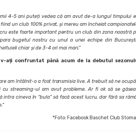
imii 4-5 ani puteți vedea că am avut de-a lungul timpului 
 fiind un club 100% privat, și mereu am încheiat campionatel
cru este foarte important pentru un club din zona noastră 
ara bugetul nostru cu unul a unei echipe din Bucureșt
ltuieli chiar și de 3-4 ori mai mari.”
v-ați confruntat până acum de la debutul sezonul
e am întâlnit-o a fost transmisia live. A trebuit să ne ocup
iți cu streaming-ul am avut probleme. Ar fi ok să se găse
 intra cineva în “bula” să facă acest lucru, dar fără sa răm
.”
*Foto: Facebook Baschet Club Stomar