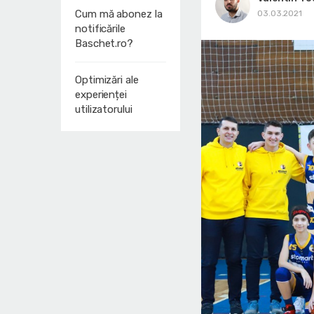
Cum mă abonez la
03.03.2021
notificările
Baschet.ro?
Optimizări ale
experienței
utilizatorului