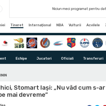
Niciun meci programat pentru dat
iei
Tineret
Internațional
NBA
Vulturii
Acvilele
ent
Echipe
Jucatori
Oficiali
Transferuri
ININ
hici, Stomart Iași: „Nu văd cum s-ar 
pe mai devreme”
odea