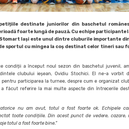
etițiile destinate juniorilor din baschetul române
rioadă foarte lungă de pauză. Cu echipe participante l
Stomart Iași este unul dintre cluburile importante din
e sportul cu mingea la coș destinat celor tineri sau f
ce condiții a început noul sezon din baschetul juvenil, a
dintele clubului ieșean, Ovidiu Stochici. El ne-a vorbit 
r pentru participarea la turnee, despre cum e organizat clu
 a făcut referire la mai multe aspecte din întrecerile des
atorice nu am avut, totul a fost foarte ok. Echipele c
ectat toate condițiile. Din acest punct de vedere, cazare,
aje totul a fost foarte bine.”