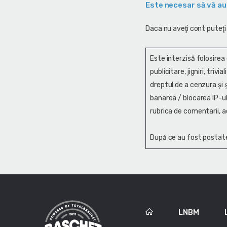
Este necesar să vă au
Daca nu aveţi cont puteţi
Este interzisă folosirea
publicitare, jigniri, trivi
dreptul de a cenzura și ş
banarea / blocarea IP-ul
rubrica de comentarii, a
După ce au fost postate
LNBM