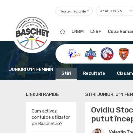
Toate meciurile
LNBM
LNBF
Cupa Român
JUNIORI U14 FEMININ
Stiri
Rezultate
Clasam
LINKURI RAPIDE
STIRI JUNIORI U14 FEM
Ovidiu Stoc
Cum activez
putut înce
contul de utilizator
pe Baschet.ro?
Valentin T