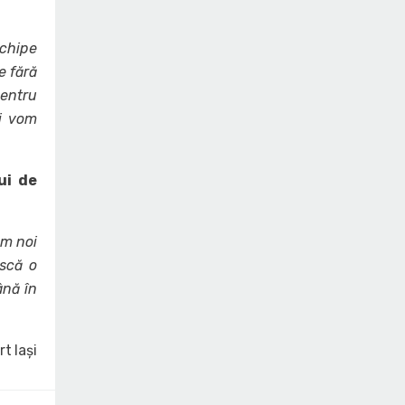
echipe
e fără
pentru
i vom
ui de
ăm noi
ască o
ână în
t Iași