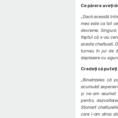
Ce părere aveți 
„Dacă această între
mea este ca tot ce
devreme. Singura p
faptul că s-au cer
aceste cheltuieli.
turneu în jur de 
deplasare cu sigura
Credeți că puteți
„Bineînțeles că 
acumulat experiență
și ne-am asumat 
pentru dezvoltare
Stomart cheltuieli
care i-am atras a