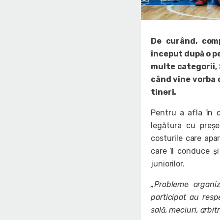
De curând, comp
început după o pe
multe categorii, 
când vine vorba d
tineri.
Pentru a afla în 
legătura cu preșe
costurile care apa
care îl conduce și
juniorilor.
„Probleme organiz
participat au resp
sală, meciuri, arbitr