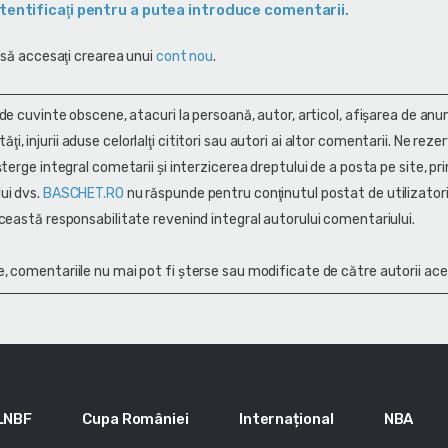
tentificaţi pentru a putea introduce comentarii.
 să accesaţi crearea unui
cont nou
.
 de cuvinte obscene, atacuri la persoană, autor, articol, afişarea de anun
alităţi, injurii aduse celorlalţi cititori sau autori ai altor comentarii. Ne rez
terge integral cometarii și interzicerea dreptului de a posta pe site, pri
ui dvs.
BASCHET.RO
nu răspunde pentru conţinutul postat de utilizatori
ceastă responsabilitate revenind integral autorului comentariului.
, comentariile nu mai pot fi șterse sau modificate de către autorii ace
LNBF
Cupa României
Internațional
NBA