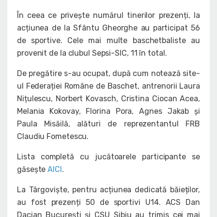
În ceea ce privește numărul tinerilor prezenți, la
acțiunea de la Sfântu Gheorghe au participat 56
de sportive. Cele mai multe baschetbaliste au
provenit de la clubul Sepsi-SIC, 11 în total.
De pregătire s-au ocupat, după cum notează site-
ul Federației Române de Baschet, antrenorii Laura
Nițulescu, Norbert Kovasch, Cristina Ciocan Acea,
Melania Kokovay, Florina Pora, Agnes Jakab și
Paula Misăilă, alături de reprezentantul FRB
Claudiu Fometescu.
Lista completă cu jucătoarele participante se
găsește
AICI
.
La Târgoviște, pentru acțiunea dedicată băieților,
au fost prezenți 50 de sportivi U14. ACS Dan
Dacian București și CSU Sibiu au trimis cei mai