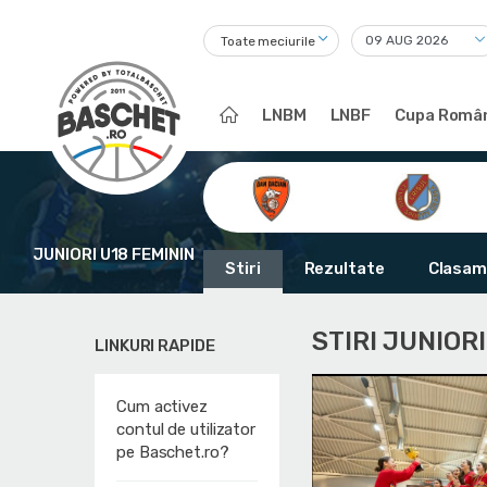
Toate meciurile
LNBM
LNBF
Cupa Român
JUNIORI U18 FEMININ
Stiri
Rezultate
Clasam
STIRI JUNIOR
LINKURI RAPIDE
Cum activez
contul de utilizator
pe Baschet.ro?