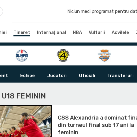
Niciun meci programat pentru dat
iei
Tineret
Internațional
NBA
Vulturii
Acvilele
ent
Echipe
Jucatori
Oficiali
Transferuri
I U18 FEMININ
CSS Alexandria a dominat fin
din turneul final sub 17 ani la
feminin