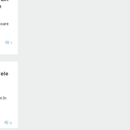
e
toare
1
rele
ri în
0