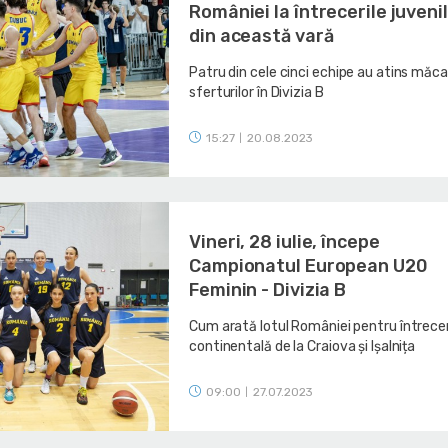
României la întrecerile juveni
din această vară
Patru din cele cinci echipe au atins măc
sferturilor în Divizia B
15:27
20.08.2023
|
Vineri, 28 iulie, începe
Campionatul European U20
Feminin - Divizia B
Cum arată lotul României pentru întrece
continentală de la Craiova și Ișalnița
09:00
27.07.2023
|