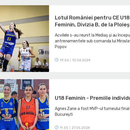
Lotul României pentru CE U18
Feminin, Divizia B, de la Ploieș
Acvilele s-au reunit la Mediaș și au încep
antrenamentele sub comanda lui Mirosla
Popov
19:56
10.06.2024
|
U18 Feminin - Premiile individ
Agnes Zane a fost MVP-ul turneului final 
București
11:35
27.05.2024
|