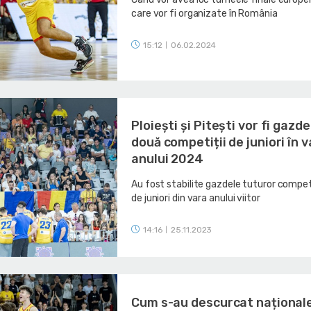
care vor fi organizate în România
15:12
06.02.2024
|
Ploiești și Pitești vor fi gazde
două competiții de juniori în 
anului 2024
Au fost stabilite gazdele tuturor competi
de juniori din vara anului viitor
14:16
25.11.2023
|
Cum s-au descurcat național