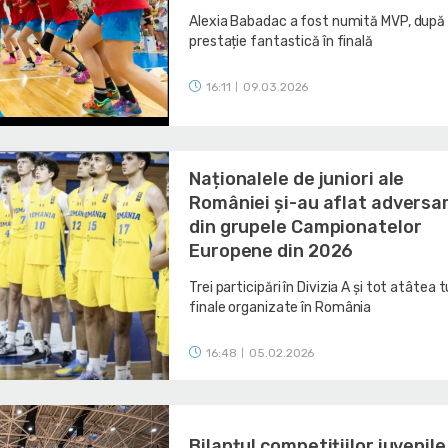
Alexia Babadac a fost numită MVP, după
prestație fantastică în finală
16:11
09.03.2026
|
Naționalele de juniori ale
României și-au aflat adversa
din grupele Campionatelor
Europene din 2026
Trei participări în Divizia A și tot atâtea 
finale organizate în România
16:48
05.02.2026
|
Bilanțul competițiilor juvenile