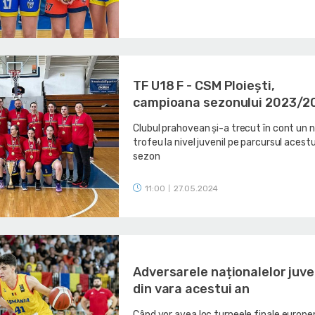
TF U18 F - CSM Ploiești,
campioana sezonului 2023/2
Clubul prahovean și-a trecut în cont un 
trofeu la nivel juvenil pe parcursul acestu
sezon
11:00
27.05.2024
|
Adversarele naționalelor juve
din vara acestui an
Când vor avea loc turneele finale europe