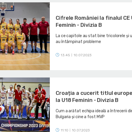
Cifrele României la finalul CE
Feminin - Divizia B
La ce capitole au stat bine tricolorele și
au întâmpinat probleme
13:45
10.07.2023
|
Croația a cucerit titlul europ
la U18 Feminin - Divizia B
Cum a arătat echipa ideală a întrecerii di
Bulgaria și cine a fost MVP
11:10
10.07.2023
|