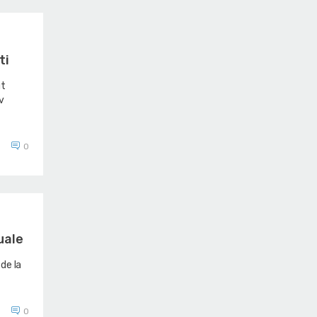
ti
ut
v
0
uale
de la
0