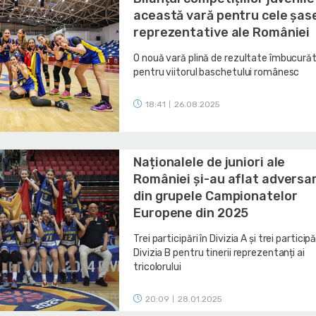
această vară pentru cele șas
reprezentative ale României
O nouă vară plină de rezultate îmbucură
pentru viitorul baschetului românesc
18:41
26.08.2025
|
Naționalele de juniori ale
României și-au aflat adversa
din grupele Campionatelor
Europene din 2025
Trei participări în Divizia A și trei participă
Divizia B pentru tinerii reprezentanți ai
tricolorului
20:09
28.01.2025
|