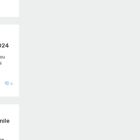
024
nou
i
0
nile
ne