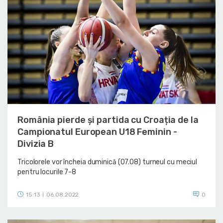
România pierde și partida cu Croația de la
Campionatul European U18 Feminin -
Divizia B
Tricolorele vor încheia duminică (07.08) turneul cu meciul
pentru locurile 7-8
15:13
06.08.2022
0
|