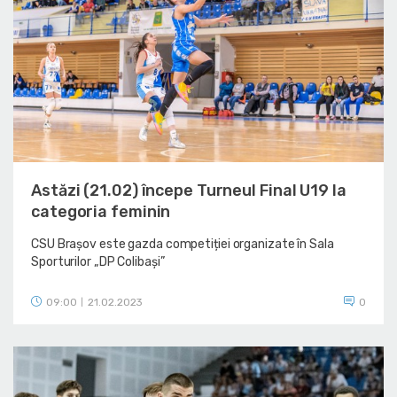
Astăzi (21.02) începe Turneul Final U19 la
categoria feminin
CSU Brașov este gazda competiției organizate în Sala
Sporturilor „DP Colibași”
09:00
21.02.2023
0
|