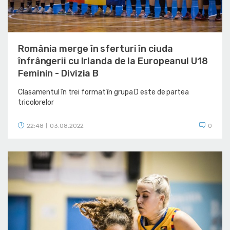
România merge în sferturi în ciuda
înfrângerii cu Irlanda de la Europeanul U18
Feminin - Divizia B
Clasamentul în trei format în grupa D este de partea
tricolorelor
22:48
03.08.2022
0
|