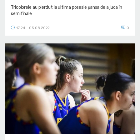
Tricolorele au pierdut la ultima posesie șansa de a juca în
semifinale
17:24
05.08.2022
0
|