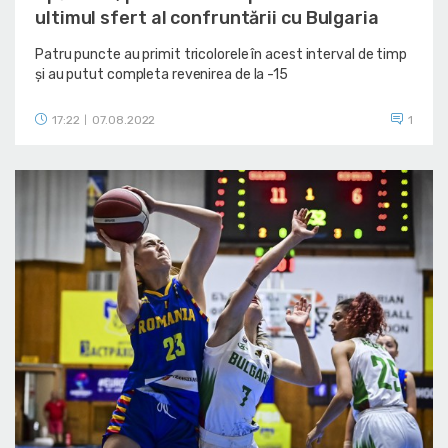
ultimul sfert al confruntării cu Bulgaria
Patru puncte au primit tricolorele în acest interval de timp
și au putut completa revenirea de la -15
17:22
07.08.2022
1
|