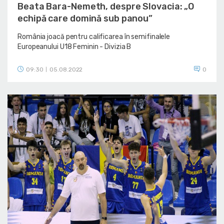
Beata Bara-Nemeth, despre Slovacia: „O
echipă care domină sub panou”
România joacă pentru calificarea în semifinalele
Europeanului U18 Feminin - Divizia B
09:30
05.08.2022
0
|