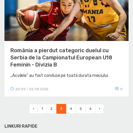
România a pierdut categoric duelul cu
Serbia de la Campionatul European U18
Feminin - Divizia B
„Acvilele” au fost conduse pe toată durata meciului
20:09
02.08.2022
0
|
‹
1
2
3
4
5
6
›
LINKURI RAPIDE