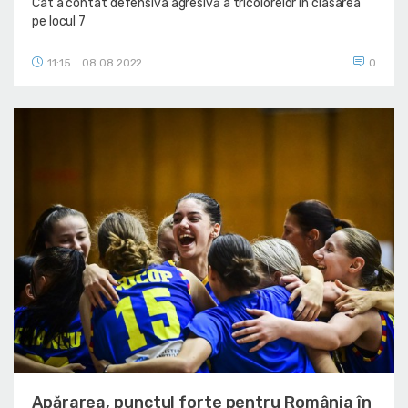
Cât a contat defensiva agresivă a tricolorelor în clasarea
pe locul 7
11:15
08.08.2022
0
|
Apărarea, punctul forte pentru România în