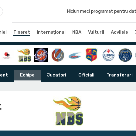
Niciun meci programat pentru dat
iei
Tineret
Internațional
NBA
Vulturii
Acvilele
ent
Echipe
Jucatori
Oficiali
Transferuri
t