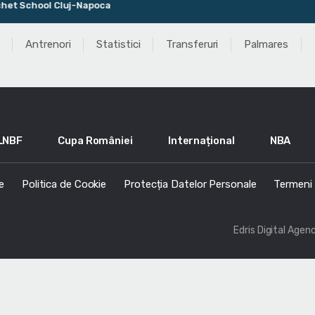
 School Cluj-Napoca
Antrenori
Statistici
Transferuri
Palmares
LNBF
Cupa României
Internațional
NBA
e
Politica de Cookie
Protecția Datelor Personale
Termeni s
Edris Digital Agen