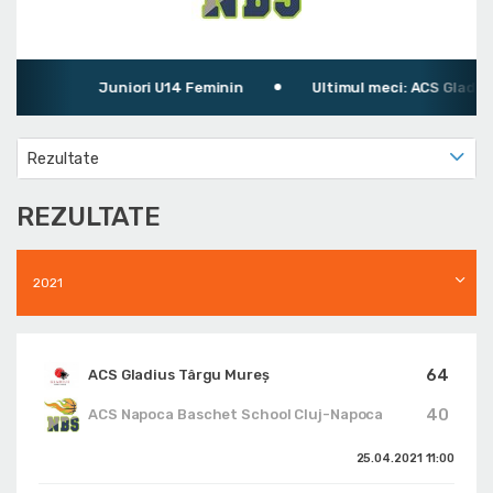
Juniori U14 Feminin
Ultimul meci: ACS Gladius
Rezultate
REZULTATE
2021
64
ACS Gladius Târgu Mureș
40
ACS Napoca Baschet School Cluj-Napoca
25.04.2021
11:00