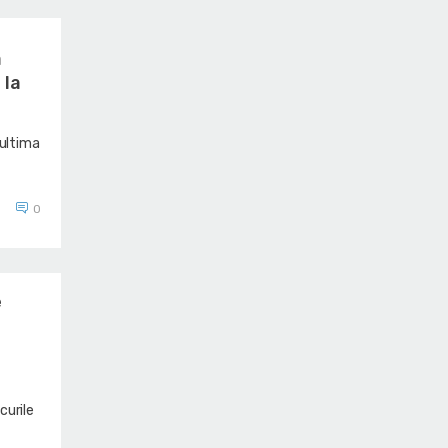
a
 la
 ultima
0
e
curile