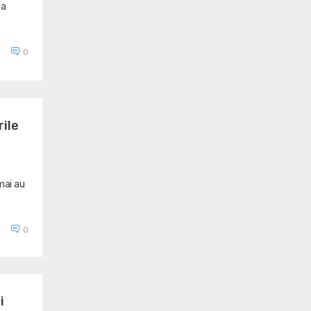
la
0
rile
mai au
0
i