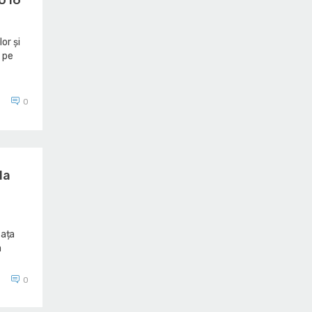
lor și
 pe
0
la
fața
a
0