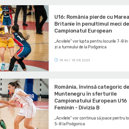
U16: România pierde cu Mare
Britanie în penultimul meci de
Campionatul European
„Acvilele” vor lupta pentru locurile 7-8 în
zi a turneului de la Podgorica
18:46
18.08.2023
|
România, învinsă categoric d
Muntenegru în sferturile
Campionatului European U16
Feminin - Divizia B
„Acvilele” vor continua să joace pentru lo
5-8 la Podgorica