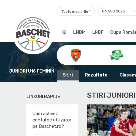
Toate meciurile
LNBM
LNBF
Cupa Român
JUNIORI U16 FEMININ
Stiri
Rezultate
Clasam
STIRI JUNIOR
LINKURI RAPIDE
Cum activez
contul de utilizator
pe Baschet.ro?