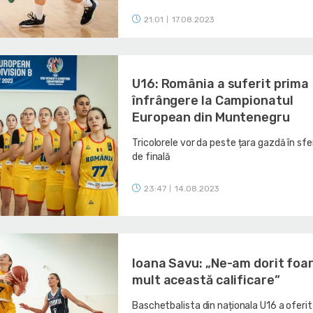
21:01
17.08.2023
|
U16: România a suferit prima
înfrângere la Campionatul
European din Muntenegru
Tricolorele vor da peste țara gazdă în sfe
de finală
23:47
14.08.2023
|
Ioana Savu: „Ne-am dorit foa
mult această calificare”
Baschetbalista din naționala U16 a oferit