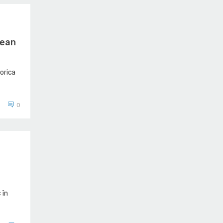
pean
orica
0
 în