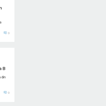
n
a
0
a B
a din
0