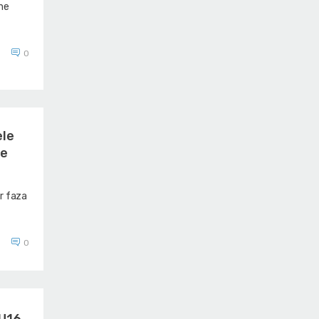
ne
0
ele
le
ar faza
0
 U16