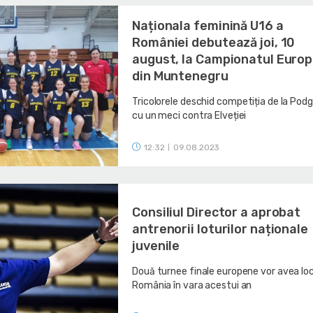
Naționala feminină U16 a
României debutează joi, 10
august, la Campionatul Euro
din Muntenegru
Tricolorele deschid competiția de la Podg
cu un meci contra Elveției
12:32
09.08.2023
|
Consiliul Director a aprobat
antrenorii loturilor naționale
juvenile
Două turnee finale europene vor avea loc
România în vara acestui an