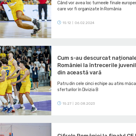
Când vor avea loc turneele finale europe
care vor fi organizate în România
15:12
06.02.2024
|
Cum s-au descurcat național
României la întrecerile juveni
din această vară
Patru din cele cinci echipe au atins măc
sferturilor în Divizia B
15:27
20.08.2023
|
Cifrele României la finalul CE