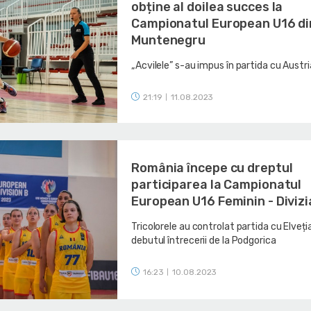
obține al doilea succes la
Campionatul European U16 di
Muntenegru
„Acvilele” s-au impus în partida cu Austri
21:19
11.08.2023
|
România începe cu dreptul
participarea la Campionatul
European U16 Feminin - Divizi
Tricolorele au controlat partida cu Elveți
debutul întrecerii de la Podgorica
16:23
10.08.2023
|