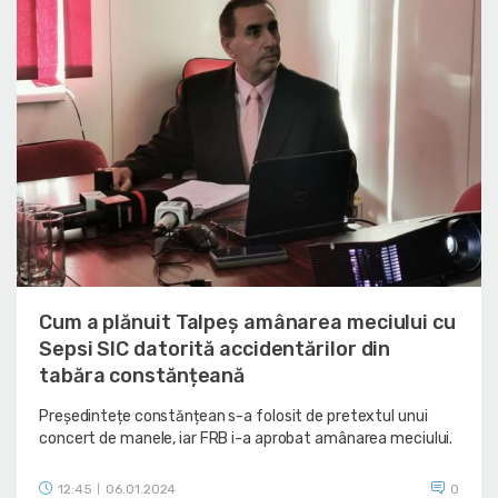
Cum a plănuit Talpeș amânarea meciului cu
Sepsi SIC datorită accidentărilor din
tabăra constănțeană
Președintețe constănțean s-a folosit de pretextul unui
concert de manele, iar FRB i-a aprobat amânarea meciului.
12:45
06.01.2024
0
|