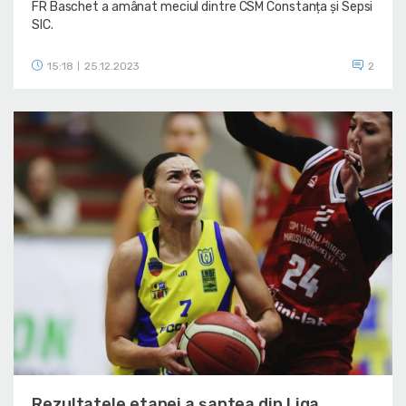
FR Baschet a amânat meciul dintre CSM Constanța și Sepsi
SIC.
15:18
25.12.2023
2
|
Rezultatele etapei a șaptea din Liga