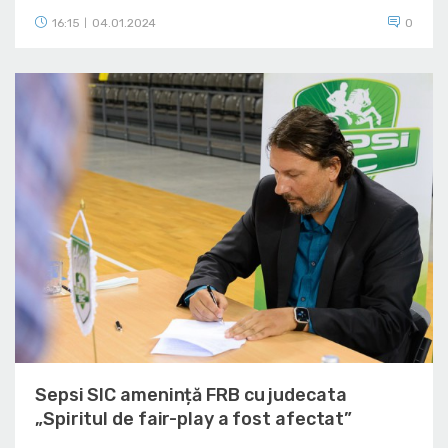
16:15
04.01.2024
0
|
Sepsi SIC amenință FRB cu judecata
„Spiritul de fair-play a fost afectat”