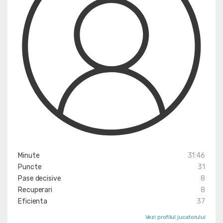
Minute
31:46
Puncte
31
Pase decisive
8
Recuperari
8
Eficienta
37
Vezi profilul jucatorului