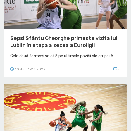
Sepsi Sfântu Gheorghe primește vizita lui
Lublin în etapa a zecea a Euroligii
Cele două formații se află pe ultimele poziții ale grupei A
10:45
19.12.2023
0
|