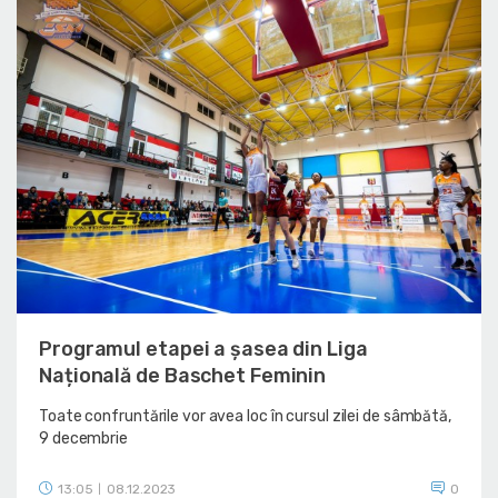
Programul etapei a șasea din Liga
Națională de Baschet Feminin
Toate confruntările vor avea loc în cursul zilei de sâmbătă,
9 decembrie
13:05
08.12.2023
0
|