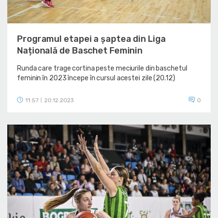
Programul etapei a șaptea din Liga
Națională de Baschet Feminin
Runda care trage cortina peste meciurile din baschetul
feminin în 2023 începe în cursul acestei zile (20.12)
11:57
20.12.2023
0
|