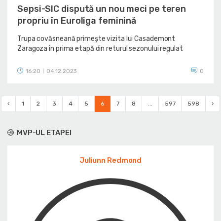
Sepsi-SIC dispută un nou meci pe teren
propriu în Euroliga feminină
Trupa covăsneană primește vizita lui Casademont
Zaragoza în prima etapă din returul sezonului regulat
16:20
04.12.2023
0
|
‹
1
2
3
4
5
6
7
8
...
597
598
›
MVP-UL ETAPEI
Juliunn Redmond