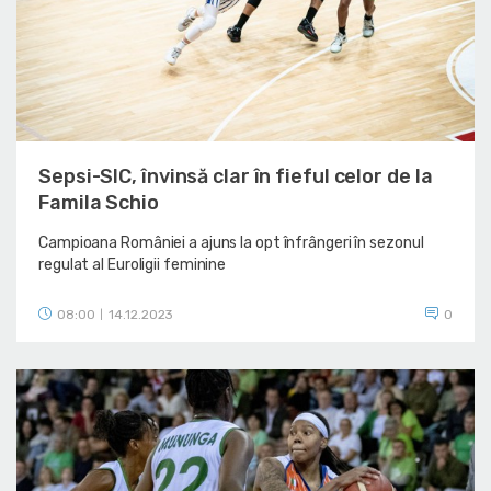
Sepsi-SIC, învinsă clar în fieful celor de la
Famila Schio
Campioana României a ajuns la opt înfrângeri în sezonul
regulat al Euroligii feminine
08:00
14.12.2023
0
|