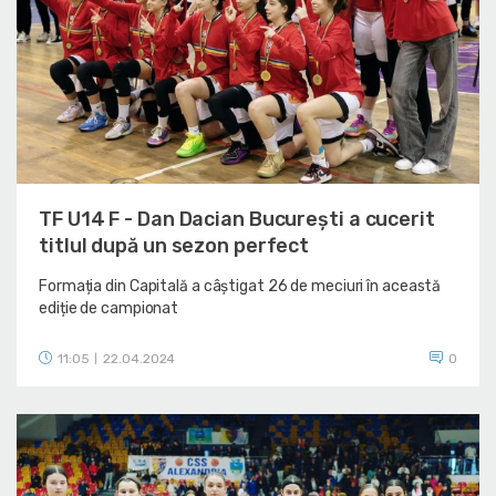
TF U14 F - Dan Dacian București a cucerit
titlul după un sezon perfect
Formația din Capitală a câștigat 26 de meciuri în această
ediție de campionat
11:05
22.04.2024
0
|