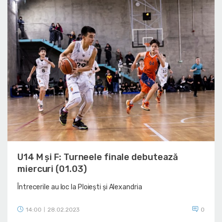
U14 M și F: Turneele finale debutează
miercuri (01.03)
Întrecerile au loc la Ploiești și Alexandria
14:00
28.02.2023
0
|