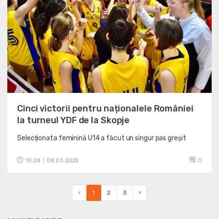
Cinci victorii pentru naționalele României
la turneul YDF de la Skopje
Selecționata feminină U14 a făcut un singur pas greșit
10:28
08.03.2022
0
|
‹
1
2
3
›