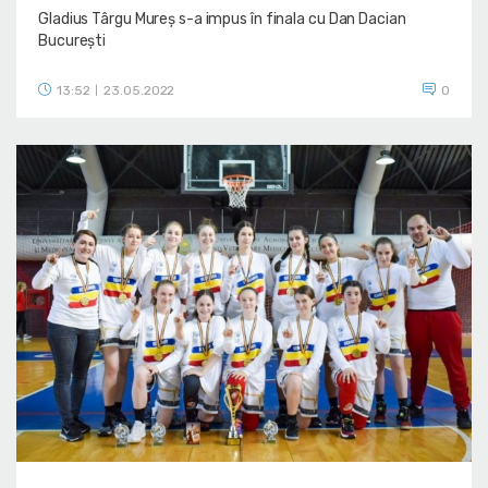
Gladius Târgu Mureș s-a impus în finala cu Dan Dacian
București
13:52
23.05.2022
0
|